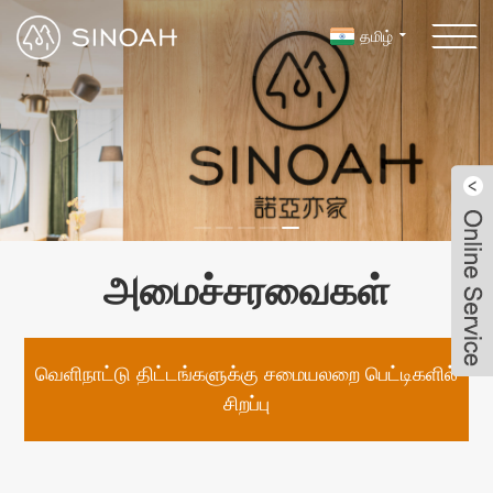
தமிழ்
அமைச்சரவைகள்
வெளிநாட்டு திட்டங்களுக்கு சமையலறை பெட்டிகளில்
சிறப்பு