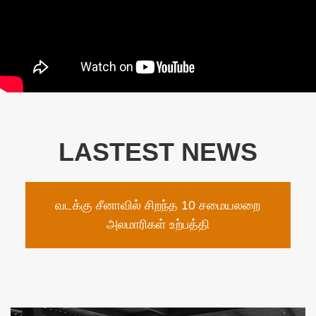
LASTEST NEWS
வடக்கு சீனாவில் சிறந்த 10 சமையலறை
அலமாரிகள் உற்பத்தி