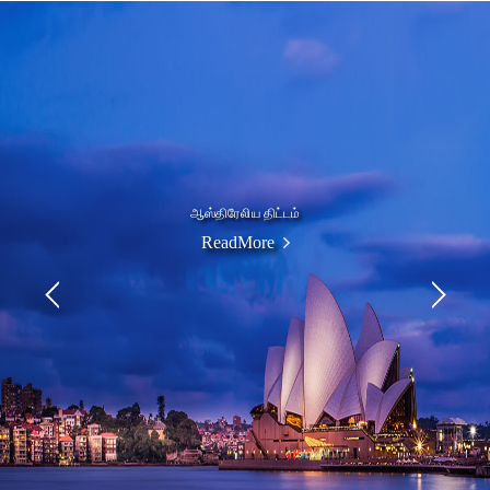
டவுன்ஹவுஸ்
ReadMore