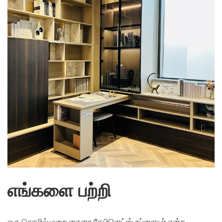
எங்களை பற்றி
ஒரு தொழில்முறை சைனா கேபினெட்ஸ் சப்ளையர் என்ற